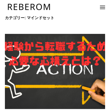
ュ
R
コ
ー
E
メ
ン
ニ
B
ュ
テ
R
カテゴリー:
マインドセット
株
ー
E
ン
E
式
R
ツ
会
B
O
へ
社
E
M
リ
ス
R
ベ
キ
O
ロ
ッ
M
ム
プ