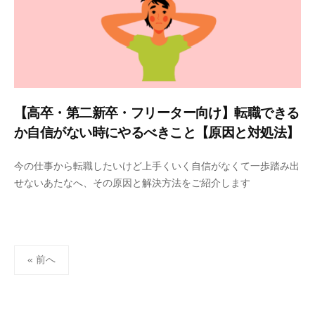
【高卒・第二新卒・フリーター向け】転職できる
か自信がない時にやるべきこと【原因と対処法】
2
b
今の仕事から転職したいけど上手くいく自信がなくて一歩踏み出
0
y
せないあたなへ、その原因と解決方法をご紹介します
2
u
2
s
年
e
5
r
投
月
« 前へ
稿
2
4
の
日