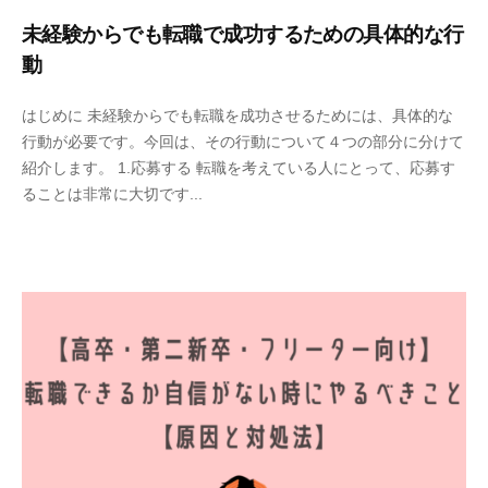
未経験からでも転職で成功するための具体的な行
動
2
b
/
はじめに 未経験からでも転職を成功させるためには、具体的な
0
y
0
行動が必要です。今回は、その行動について４つの部分に分けて
2
u
件
紹介します。 1.応募する 転職を考えている人にとって、応募す
3
s
の
ることは非常に大切です...
年
e
コ
4
r
メ
月
ン
5
ト
日