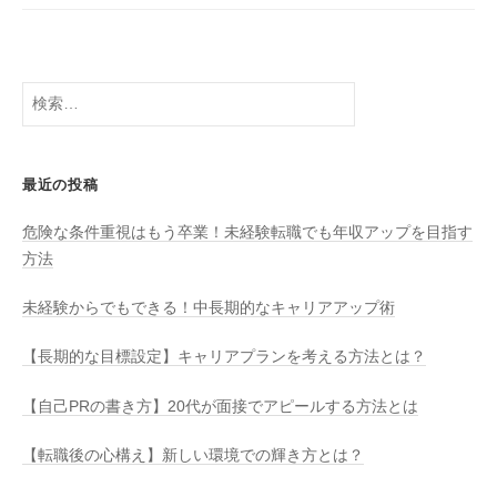
ペ
ー
ジ
検
索:
送
り
最近の投稿
危険な条件重視はもう卒業！未経験転職でも年収アップを目指す
方法
未経験からでもできる！中長期的なキャリアアップ術
【長期的な目標設定】キャリアプランを考える方法とは？
【自己PRの書き方】20代が面接でアピールする方法とは
【転職後の心構え】新しい環境での輝き方とは？