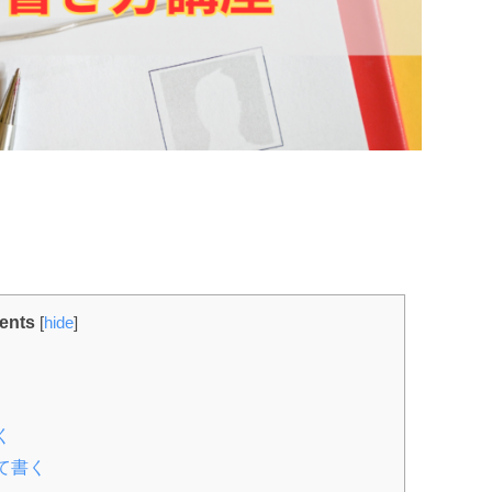
ents
[
hide
]
く
て書く