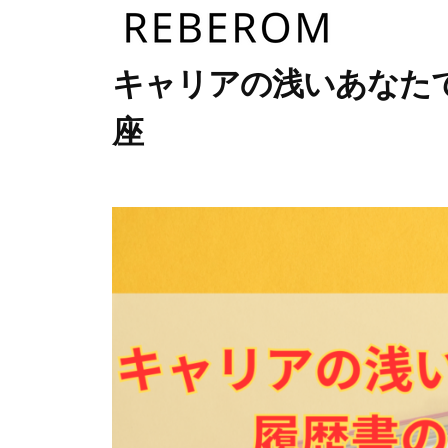
R
コ
E
ン
B
R
テ
株
キャリアの浅いあなた
E
ン
式
E
座
R
ツ
会
B
O
社
へ
E
M
2
b
/
リ
ス
R
0
y
0
ベ
キ
2
u
件
O
ロ
ッ
3
s
の
M
ム
プ
年
e
コ
5
r
メ
月
ン
2
ト
日