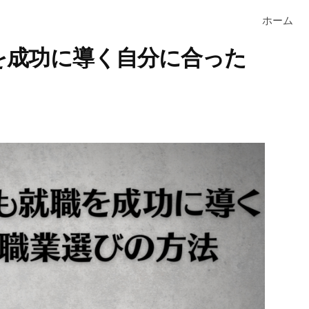
ホーム
を成功に導く自分に合った