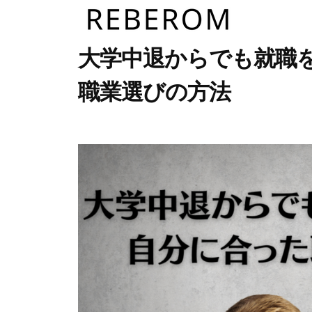
R
コ
E
ン
B
R
テ
株
大学中退からでも就職
E
ン
式
E
職業選びの方法
R
ツ
会
B
O
社
へ
E
M
2
b
/
リ
ス
R
0
y
0
ベ
キ
2
u
件
O
ロ
ッ
3
s
の
M
ム
プ
年
e
コ
4
r
メ
月
ン
1
ト
3
日