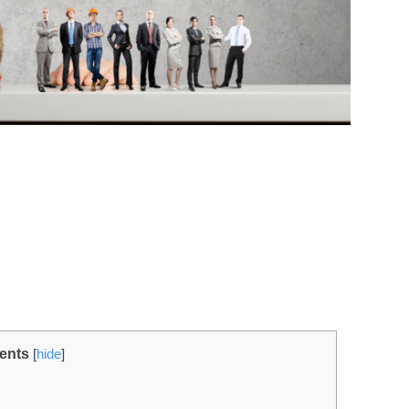
ents
[
hide
]