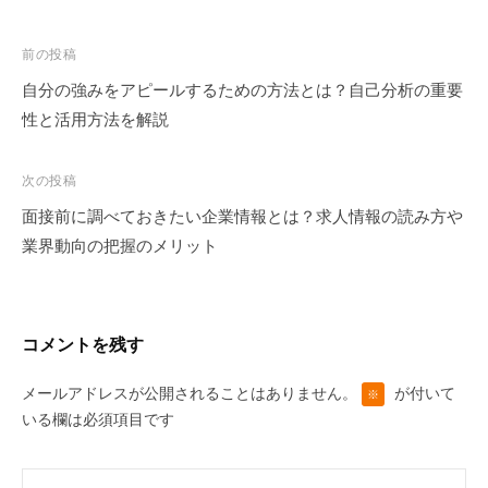
投
前の投稿
自分の強みをアピールするための方法とは？自己分析の重要
稿
性と活用方法を解説
ナ
ビ
次の投稿
ゲ
面接前に調べておきたい企業情報とは？求人情報の読み方や
ー
業界動向の把握のメリット
シ
ョ
コメントを残す
ン
メールアドレスが公開されることはありません。
が付いて
※
いる欄は必須項目です