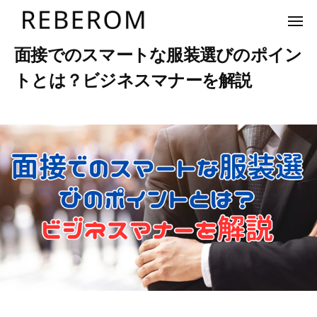
ュ
R
コ
ー
E
メ
ン
ニ
B
ュ
テ
R
面接でのスマートな服装選びのポイン
株
ー
E
ン
E
式
R
トとは？ビジネスマナーを解説
ツ
会
B
O
へ
社
E
M
2
b
/
リ
ス
0
y
0
R
ベ
キ
2
u
件
O
ロ
3
s
の
ッ
M
ム
年
e
コ
プ
5
r
メ
月
ン
1
ト
1
日