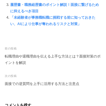
履歴書・職務経歴書のポイント解説！面接に繋げるため
に抑えるべき項目
「未経験者が事務職転職に挑戦する前に知っておきた
い、AIにより仕事が奪われるリスクと対策」
投
前の投稿
転職理由や退職理由を伝える上手な方法とは？面接対策のポ
稿
イントを解説
ナ
ビ
次の投稿
ゲ
面接での逆質問を上手に活用する方法と注意点
ー
シ
ョ
コメントを残す