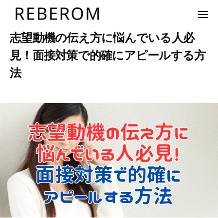
ュ
R
コ
ー
E
メ
ン
ニ
B
ュ
テ
R
志望動機の伝え方に悩んでいる人必
株
ー
E
ン
E
式
R
見！面接対策で的確にアピールする方
ツ
会
B
O
法
へ
社
E
M
リ
ス
R
2
b
/
ベ
キ
O
0
y
0
ロ
ッ
M
2
u
件
ム
プ
3
s
の
年
e
コ
5
r
メ
月
ン
2
ト
日