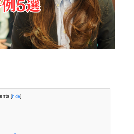
ents
[
hide
]