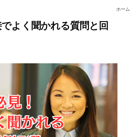
ホーム
接でよく聞かれる質問と回