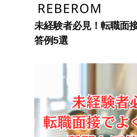
R
コ
E
ン
B
R
テ
株
未経験者必見！転職面
E
ン
式
E
答例5選
R
ツ
会
B
O
社
へ
E
M
2
b
/
リ
ス
R
0
y
0
ベ
キ
2
u
件
O
ロ
ッ
3
s
の
M
ム
プ
年
e
コ
4
r
メ
月
ン
2
ト
日